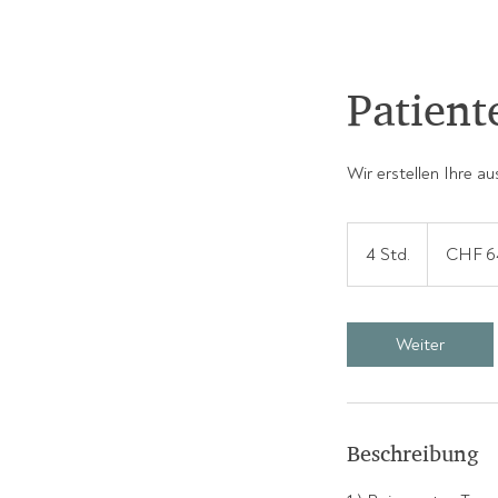
Patient
Wir erstellen Ihre 
647
Schweizer
4 Std.
4
CHF 6
Franken
S
t
d
Weiter
.
Beschreibung