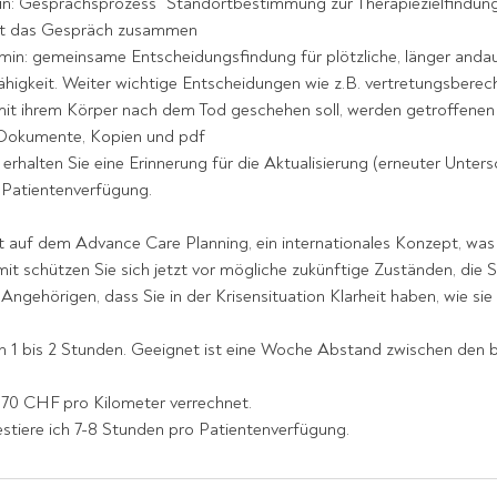
min: Gesprächsprozess "Standortbestimmung zur Therapiezielfindun
sst das Gespräch zusammen
rmin: gemeinsame Entscheidungsfindung für plötzliche, länger and
ähigkeit. Weiter wichtige Entscheidungen wie z.B. vertretungsberec
it ihrem Körper nach dem Tod geschehen soll, werden getroffenen
re Dokumente, Kopien und pdf
 erhalten Sie eine Erinnerung für die Aktualisierung (erneuter Unters
r Patientenverfügung.
t auf dem Advance Care Planning, ein internationales Konzept, w
t schützen Sie sich jetzt vor mögliche zukünftige Zuständen, die S
 Angehörigen, dass Sie in der Krisensituation Klarheit haben, wie sie
on 1 bis 2 Stunden. Geeignet ist eine Woche Abstand zwischen den 
.70 CHF pro Kilometer verrechnet.