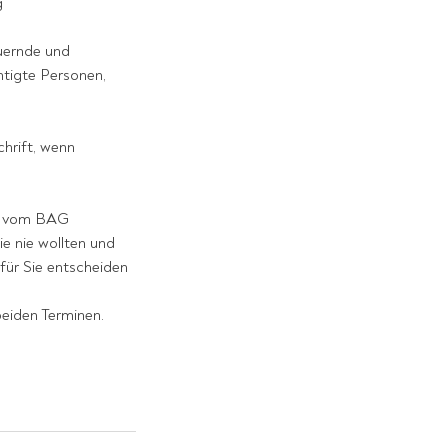
g"
auernde und
htigte Personen,
chrift, wenn
as vom BAG
ie nie wollten und
 für Sie entscheiden
beiden Terminen.